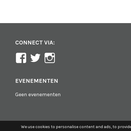
CONNECT VIA:
Bekijk
Bekijk
Bekijk
het
het
het
profiel
profiel
profiel
EVENEMENTEN
van
van
van
Geen evenementen
www.michielknol.nl
@knol_michiel
michiel_knol
op
op
op
Facebook
Twitter
Instagram
We use cookies to personalise content and ads, to provide