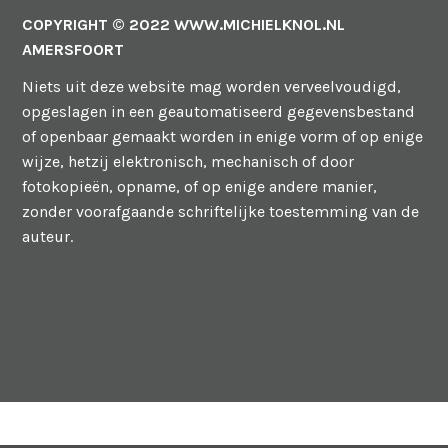
www.michielknol.nl
@knol_michiel
michiel_knol
COPYRIGHT © 2022 WWW.MICHIELKNOL.NL
op
op
op
AMERSFOORT
Facebook
Twitter
Instagram
Niets uit deze website mag worden verveelvoudigd,
opgeslagen in een geautomatiseerd gegevensbestand
of openbaar gemaakt worden in enige vorm of op enige
wijze, hetzij elektronisch, mechanisch of door
fotokopieën, opname, of op enige andere manier,
zonder voorafgaande schriftelijke toestemming van de
auteur.